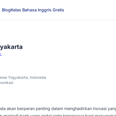
Blog
Kelas Bahasa Inggris Gratis
gyakarta
k.
mewa Yogyakarta, Indonesia
munikasi
Anda akan berperan penting dalam menghadirkan inovasi yan
 menjadi bank yang andal serta terpercaya bagi masyaraka