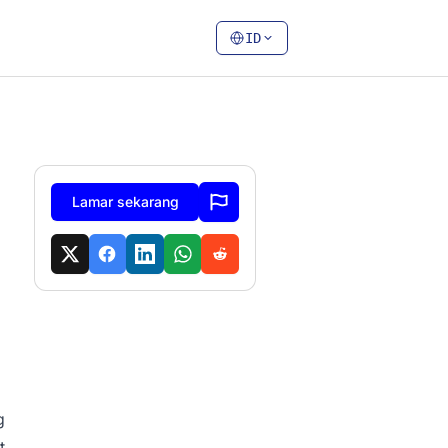
ID
Lamar sekarang
g
t.