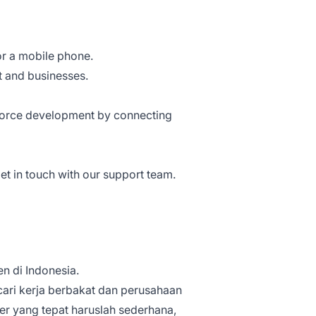
or a mobile phone.
t and businesses.
kforce development by connecting
et in touch with our support team.
n di Indonesia.
cari kerja berbakat dan perusahaan
r yang tepat haruslah sederhana,