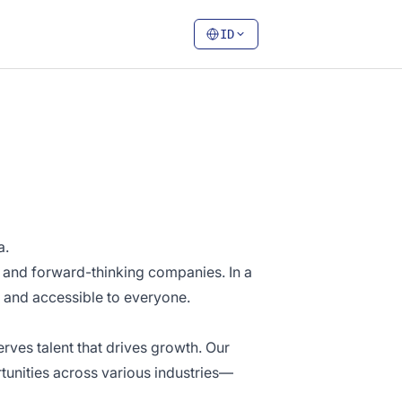
ID
a.
s and forward-thinking companies. In a
, and accessible to everyone.
ves talent that drives growth. Our
ortunities across various industries—